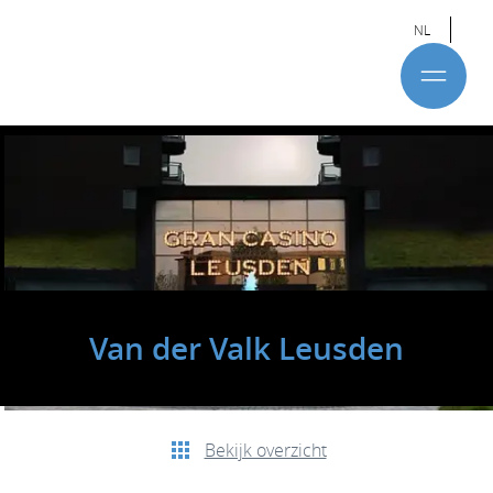
NL
Van der Valk Leusden
Bekijk overzicht